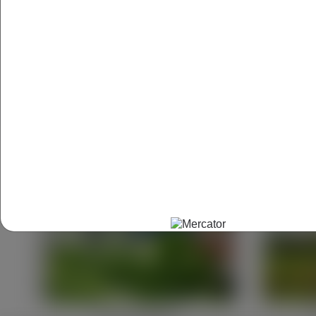
wyrwanie nawet najmniejszych chwastó
kątem odporności na substancje chemicz
są zabezpieczone przed działaniem nie
Prace domowe
Prace gospodarcze