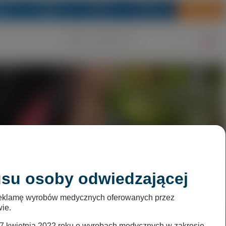
rzy
Media
CSR
Kariera
Sklep
usu osoby odwiedzającej
a reklamę wyrobów medycznych oferowanych przez
wie.
 7 kwietnia 2022 roku o wyrobach medycznych w zakresie