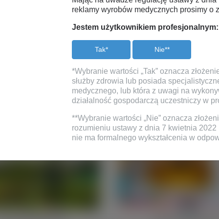
w. Nasze rękawice testowane są pod
reklamy wyrobów medycznych prosimy o z
ne, więc stosując opryski Twoje dłonie
Jestem użytkownikiem profesjonalnym:
pożądanych czynników.
Tak*
Nie**
Prace hobbistyczne
*Wybranie wartości „Tak” oznacza złożeni
służby zdrowia lub posiada specjalistycz
medycznego, lub która z uwagi na wykony
działalność gospodarczą uczestniczy w 
**Wybranie wartości „Nie” oznacza złożeni
rozumieniu ustawy z dnia 7 kwietnia 2022 
nie ma formalnego wykształcenia w odpow