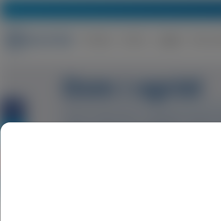
Produkty
Branże
go
grip
Baza wi
Dom i ogród
Praca w domu jak i w ogrodzie stanowi 
opryski, praca z narzędziami – to nie m
Nasze rękawice poradzą sobie zarówno
remontowymi jak i przekopaniem ogródk
Rękawice dedykowane do prac ogrodowy
odporne na rozerwania równocześnie nie