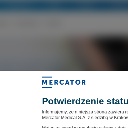
Aktualności
Grupa
Fabryka
Inwesto
edzy
Do pobrania
Kontakt
nielada wyzwanie! Detergenty, chemia,
usi być męczarnia dla Twoich dłoni!
 z codziennym sprzątaniem, pracami
a.
Potwierdzenie stat
ch są zarówno trwałe jak i mocne,
Informujemy, że niniejsza strona zawier
Mercator Medical S.A. z siedzibą w Krako
 ograniczają ruchu i pozwalają na
Mając na uwadze regulację ustawy z dnia