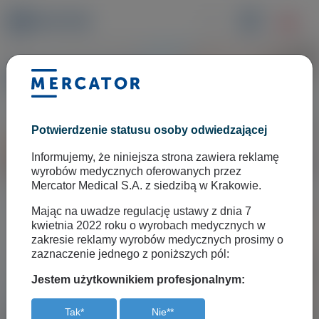
Motoryzacja
Praca w branży motoryzacyjnej stanowi prawidziwe
Potwierdzenie statusu osoby odwiedzającej
wyzwanie dla bezpieczeństwa rąk - smary,
Informujemy, że niniejsza strona zawiera reklamę
chemikalia czy środki czyszczące mogą powodować
wyrobów medycznych oferowanych przez
nieprzyjemne podrażnienia skóry, które w dłuższej
Mercator Medical S.A. z siedzibą w Krakowie.
perspektywie czasu będą prowadzić do wystąpienia
Mając na uwadze regulację ustawy z dnia 7
reakcji alergicznych. Codzienny kontakt z różnymi
kwietnia 2022 roku o wyrobach medycznych w
zakresie reklamy wyrobów medycznych prosimy o
rodzajami substancji chemicznych – jak benzyną,
zaznaczenie jednego z poniższych pól:
smarami czy olejami – jest niezwykle niebezpieczne
Jestem użytkownikiem profesjonalnym:
dla zdrowia. Dlatego ubierając rękawice nie
pozwalamy, by substancje te przez nasze dłonie
Tak*
Nie**