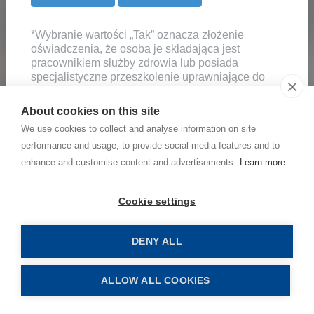
przenikały do organizmu lub osadzały się na skórze.
Rękawiczki jednorazowe są nieodłącznym
*Wybranie wartości „Tak” oznacza złożenie
oświadczenia, że osoba je składająca jest
elementem pracy. Zapewniają lepsze czucie niż
pracownikiem służby zdrowia lub posiada
grube rękawice warsztatowe, świetnie sprawdzając
specjalistyczne przeszkolenie uprawniające do
używania wyrobu medycznego, lub która z uwagi
się w pracy wymagającej precyzji i pewnego chwytu.
na wykonywany zawód, pełnioną funkcję lub
About cookies on this site
prowadzoną działalność gospodarczą uczestniczy
We use cookies to collect and analyse information on site
Produkcja samochodów i innych pojazdów
w prowadzeniu obrotu wyrobami medycznymi.
performance and usage, to provide social media features and to
**Wybranie wartości „Nie” oznacza złożenie
enhance and customise content and advertisements.
Learn more
Warsztaty samochodowe
oświadczenia, że osoba je składająca jest laikiem
w rozumieniu ustawy z dnia 7 kwietnia 2022 roku o
wyrobach medycznych tj. jest osobą fizyczną, która
Cookie settings
nie ma formalnego wykształcenia w odpowiedniej
dziedzinie ochrony zdrowia lub medycyny.
DENY ALL
ALLOW ALL COOKIES