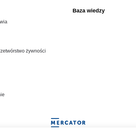
Baza wiedzy
wia
przetwórstwo żywności
ie