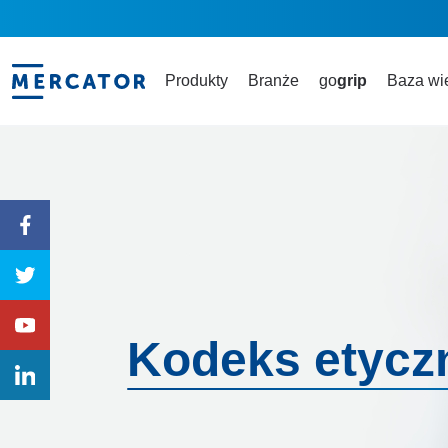
Produkty
Branże
go
grip
Baza wi
Kodeks etycz