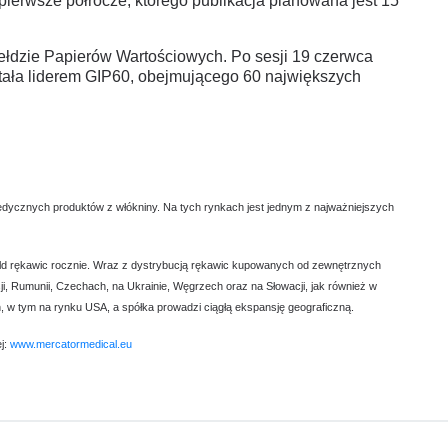
ierwsze półrocze, którego publikacja planowana jest 15
ełdzie Papierów Wartościowych. Po sesji 19 czerwca
tała liderem GIP60, obejmującego 60 największych
ycznych produktów z włókniny. Na tych rynkach jest jednym z najważniejszych
3 mld rękawic rocznie. Wraz z dystrybucją rękawic kupowanych od zewnętrznych
 Rumunii, Czechach, na Ukrainie, Węgrzech oraz na Słowacji, jak również w
, w tym na rynku USA, a spółka prowadzi ciągłą ekspansję geograficzną.
j:
www.mercatormedical.eu