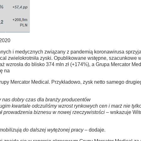
4/2020
nych i medycznych związany z pandemią koronawirusa sprzyja 
al zwielokrotniła zyski. Opublikowane wstępne, szacunkowe wy
 wzrosła do blisko 374 mln zł (+174%), a Grupa Mercator Med
ię na
upy Mercator Medical. Przykładowo, zysk netto samego drugiego 
y nas dobry czas dla branży producentów
ugim kwartale odczuliśmy wzrost rynkowych cen i marż nie tylko
ał prowadzenia biznesu w nowej rzeczywistości
– wskazuje Wit
mobilizują do dalszej wytężonej pracy
– dodaje.