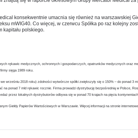
i znajdą się w raporcie okresowym Grupy Mercator Medical za p
Medical konsekwentnie umacnia się również na warszawskiej Gi
eksu mWIG40. Co więcej, w czerwcu Spółka po raz kolejny zos
 kapitału polskiego.
azowych rękawic medycznych, ochronnych i gospodarczych, opatrunków medycznych oraz med
firmy sięga 1989 roku.
ddana we wrześniu 2018 roku) zdolności wytwórcze spółki zwiększyły się o 150% – do ponad 
a ponad 7 mld rękawic rocznie. Firma prowadzi dystrybucję bezpośrednią w Polsce, Rosji,
edaż przez lokalnych dystrybutorów odbywa się w ponad 70 krajach na pięciu kontynentach
anym Giełdy Papierów Wartościowych w Warszawie. Więcej informacji na stronie internetowe