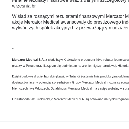
Finalne rezultaty finansowe wraz z danymi szczegółowym
września br.
W ślad za rosnącymi rezultatami finansowymi Mercator 
akcje Mercator Medical awansowały do prestiżowego ind
wytwórczych spółek akcyjnych z przeważającym udziałem
***
Mercator Medical S.A.
z siedzibą w Krakowie to producent i dystrybutor jednor
graczy w Polsce oraz liczącym się podmiotem na arenie międzynarodowej. Historia 
Dzięki budowie drugiej fabryki rękawic w Tajlandii (ostatnia linia produkcyjna o
dostawców łączny potencjał sprzedażowy Grupy Mercator Medical można szacować n
Niemczech i we Włoszech. Działalność Mercator Medical ma zasięg globalny – sprz
Od listopada 2013 roku akcje Mercator Medical S.A. są notowane na rynku regulow