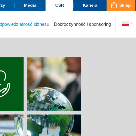
rzy
Media
CSR
Kariera
Sklep
dpowiedzialność biznesu
Dobroczynność i sponsoring