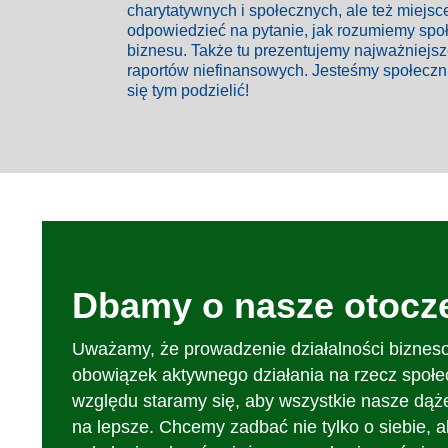
charytatywnych i społecznych, ale też miejsc
odpowiedzieć na pytanie, jak rozumiemy sp
biznesu. Także tu prezentujemy najważniejs
raportów niefinansowych. Jesteśmy społeczn
się tym podzielić!
Dbamy o nasze otocze
Uważamy, że prowadzenie działalności biznes
obowiązek aktywnego działania na rzecz społe
względu staramy się, aby wszystkie nasze dąże
na lepsze. Chcemy zadbać nie tylko o siebie, a