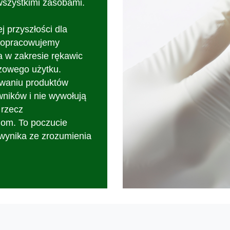
wszystkimi zasobami.
 przyszłości dla
u opracowujemy
a w zakresie rękawic
zowego użytku.
owaniu produktów
wników i nie wywołują
 rzecz
iom. To poczucie
 wynika ze zrozumienia