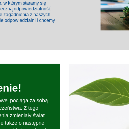
e, w którym staramy się
ołeczną odpowiedzialność
ze zagadnienia z naszych
ie odpowiedzialni i chcemy
nie!
owej pociąga za sobą
czeństwa. Z tego
nia zmieniały świat
le także o następne