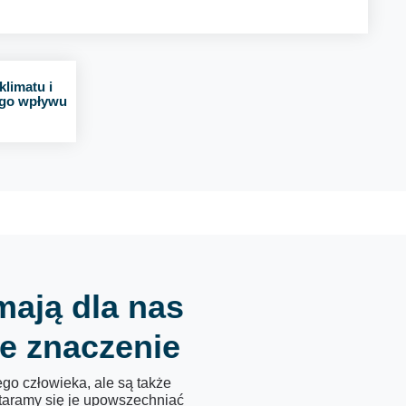
limatu i
ego wpływu
mają dla nas
e znaczenie
go człowieka, ale są także
Staramy się je upowszechniać